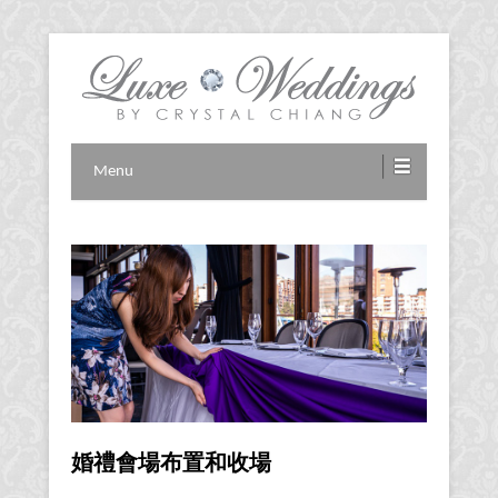
Vancouver Wedding Planner
Luxe Weddings by Crystal
Menu
Chiang
婚禮會場布置和收場